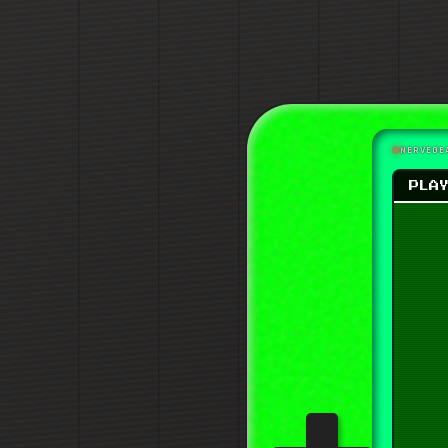
NERVEGE
PLA