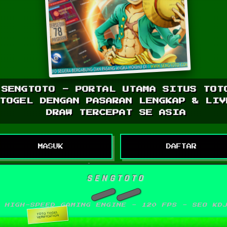
SENGTOTO - PORTAL UTAMA SITUS TOT
TOGEL DENGAN PASARAN LENGKAP & LIV
DRAW TERCEPAT SE ASIA
MASUK
DAFTAR
SENGTOTO
HIGH-SPEED GAMING ENGINE - 120 FPS - SEO KD
TOTO TOGEL
VERIFICATION