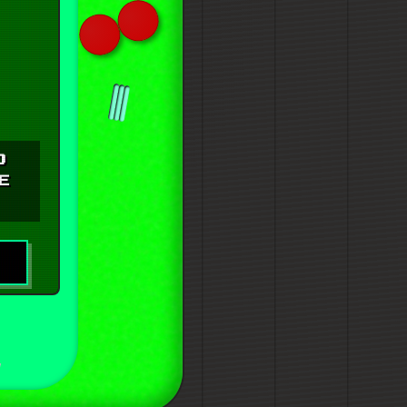
O
E
J